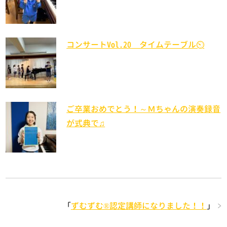
コンサートVol.20 タイムテーブル⏲
ご卒業おめでとう！～Ｍちゃんの演奏録音
が式典で♫
「
ずむずむ®認定講師になりました！！
」