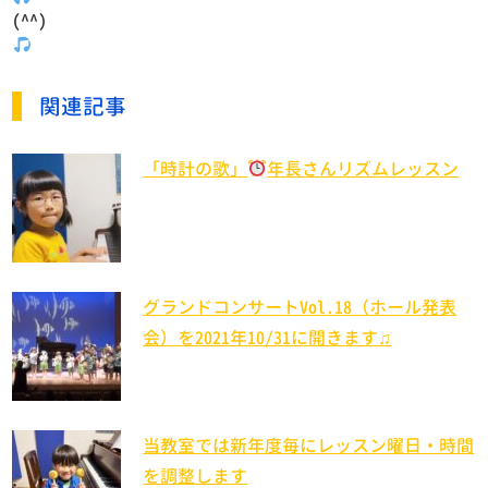
(^^)
関連記事
「時計の歌」
年長さんリズムレッスン
グランドコンサートVol.18（ホール発表
会）を2021年10/31に開きます♫
当教室では新年度毎にレッスン曜日・時間
を調整します